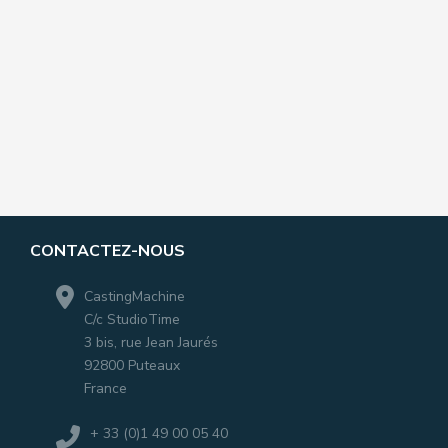
CONTACTEZ-NOUS
CastingMachine
C/c StudioTime
3 bis, rue Jean Jaurés
92800 Puteaux
France
+ 33 (0)1 49 00 05 40