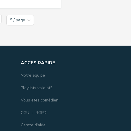
5 / page
ACCÈS RAPIDE
Notre équipe
Playlists voix-off
Vous etes comédien
CGU
-
RGPD
Centre d'aide