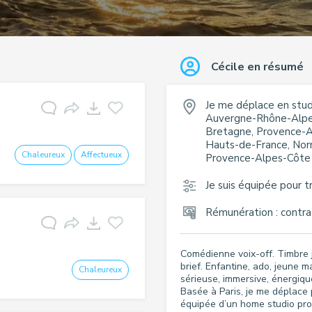
Cécile
en résumé
Je me déplace en stud
Auvergne-Rhône-Alpes
Bretagne, Provence-Al
Hauts-de-France, Norm
Chaleureux
Affectueux
Provence-Alpes-Côte 
Je suis équipée pour tr
Rémunération : contrat
Comédienne voix-off. Timbre j
brief. Enfantine, ado, jeune m
Chaleureux
sérieuse, immersive, énergiqu
Basée à Paris, je me déplace 
équipée d’un home studio profe