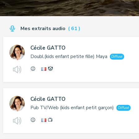
Mes extraits audio
(
61
)
Cécile GATTO
Doubl.(kids enfant petite fille) Maya
Diffusé
😉
🤡
Cécile GATTO
Pub TV/Web (kids enfant petit garçon)
Diffusé
😉
📺