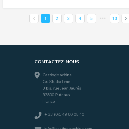
1
2
3
4
5
•••
13
CONTACTEZ-NOUS
CastingMachine
C/c StudioTime
3 bis, rue Jean Jaurés
92800 Puteaux
France
+ 33 (0)1 49 00 05 40
info@castingmachine.com