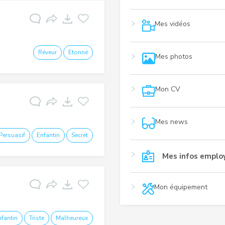
Mes vidéos
Réveur
Etonné
Mes photos
Mon CV
Mes news
Persuasif
Enfantin
Secret
Mes infos emplo
Mon équipement
nfantin
Triste
Malheureux